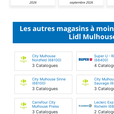
2026
septembre 2026
Les autres magasins à moi
Lidl Mulhous
City Mulhouse
Super U - R
Nordfeld (68100)
(68400)
3 Catalogues
4 Catalog
City Mulhouse Sinne
City Mulhou
(68100)
Sauvage (6
3 Catalogues
3 Catalog
Carrefour City
Leclerc Exp
Mulhouse Preiss
Rixheim (6
(68100)
3 Catalogues
2 Catalog