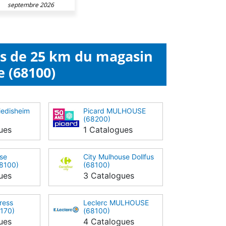
septembre 2026
ns de 25 km du magasin
e (68100)
iedisheim
Picard MULHOUSE
(68200)
ues
1 Catalogues
se
City Mulhouse Dollfus
8100)
(68100)
ues
3 Catalogues
ress
Leclerc MULHOUSE
8170)
(68100)
ues
4 Catalogues