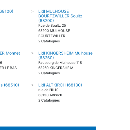
(68100)
Lidl MULHOUSE
>
BOURTZWILLER Soultz
(68200)
Rue de Soultz 25
68200 MULHOUSE
BOURTZWILLER
2 Catalogues
ER Monnet
Lidl KINGERSHEIM Mulhouse
>
(68260)
 6
Faubourg de Mulhouse 118
ER LE BAS
68260 KINGERSHEIM
2 Catalogues
as (68510)
Lidl ALTKIRCH (68130)
>
rue de l'Ill 10
68130 Altkirch
2 Catalogues