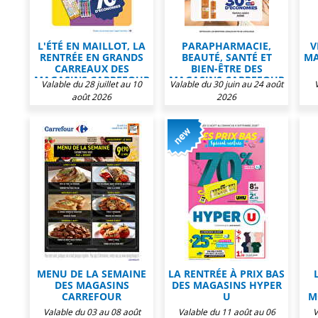
L'ÉTÉ EN MAILLOT, LA
PARAPHARMACIE,
V
RENTRÉE EN GRANDS
BEAUTÉ, SANTÉ ET
MA
CARREAUX DES
BIEN-ÊTRE DES
MAGASINS CARREFOUR
MAGASINS CARREFOUR
Valable du 28 juillet au 10
Valable du 30 juin au 24 août
août 2026
2026
MENU DE LA SEMAINE
LA RENTRÉE À PRIX BAS
DES MAGASINS
DES MAGASINS HYPER
CARREFOUR
U
M
Valable du 03 au 08 août
Valable du 11 août au 06
V