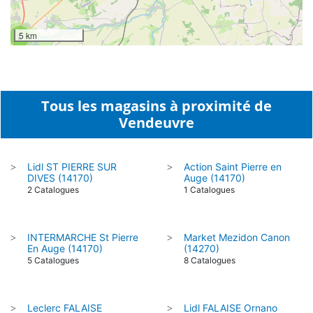
5 km
2
Tous les magasins à proximité de
Vendeuvre
Lidl ST PIERRE SUR
Action Saint Pierre en
>
>
DIVES (14170)
Auge (14170)
2 Catalogues
1 Catalogues
INTERMARCHE St Pierre
Market Mezidon Canon
>
>
En Auge (14170)
(14270)
5 Catalogues
8 Catalogues
Leclerc FALAISE
Lidl FALAISE Ornano
>
>