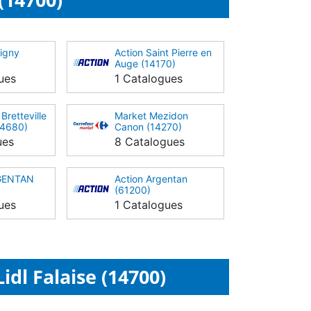
igny
Action Saint Pierre en
Auge (14170)
ues
1 Catalogues
Bretteville
Market Mezidon
14680)
Canon (14270)
ues
8 Catalogues
RGENTAN
Action Argentan
(61200)
ues
1 Catalogues
dl Falaise (14700)