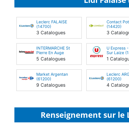
Leclerc FALAISE
Contact Pot
(14700)
(14420)
3 Catalogues
3 Catalog
INTERMARCHE St
U Express - 
Pierre En Auge
Sur Laize (
(14170)
5 Catalogues
1 Catalog
Market Argentan
Leclerc A
(61200)
(61200)
9 Catalogues
4 Catalog
Renseignement sur le Li