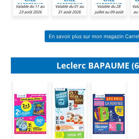
CARREFOUR
CARREFOUR
CARREFOUR
Valable du 11 au
Valable du 01 au
Valable du 28
Vala
CONTACT
CONTACT
CONTACT
23 août 2026
31 août 2026
juillet au 09 août
au
2026
En savoir plus sur mon magazin Carre
Leclerc BAPAUME (6