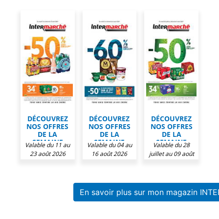
DÉCOUVREZ
DÉCOUVREZ
DÉCOUVREZ
NOS OFFRES
NOS OFFRES
NOS OFFRES
DE LA
DE LA
DE LA
SEMAINE
SEMAINE
SEMAINE
Valable du 11 au
Valable du 04 au
Valable du 28
CHEZ
CHEZ
CHEZ
23 août 2026
16 août 2026
juillet au 09 août
INTERMARCHÉ
INTERMARCHÉ
INTERMARCHÉ
2026
En savoir plus sur mon magazin I