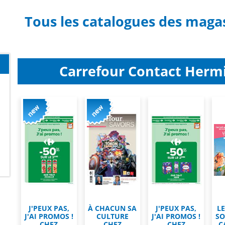
Tous les catalogues des maga
Carrefour Contact Hermi
J'PEUX PAS,
À CHACUN SA
J'PEUX PAS,
L
J'AI PROMOS !
CULTURE
J'AI PROMOS !
SO
CHEZ
CHEZ
CHEZ
C