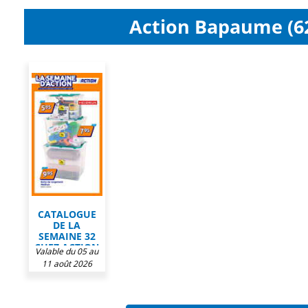
Action Bapaume (62
CATALOGUE
DE LA
SEMAINE 32
CHEZ ACTION
Valable du 05 au
11 août 2026