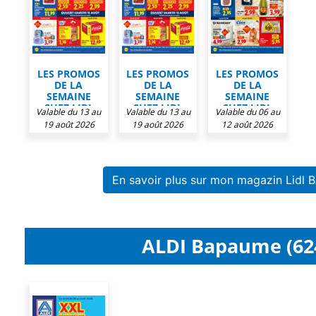
LES PROMOS
LES PROMOS
LES PROMOS
DE LA
DE LA
DE LA
SEMAINE
SEMAINE
SEMAINE
CHEZ LIDL
CHEZ LIDL
CHEZ LIDL
Valable du 13 au
Valable du 13 au
Valable du 06 au
19 août 2026
19 août 2026
12 août 2026
En savoir plus sur mon magazin Lidl
ALDI Bapaume (624