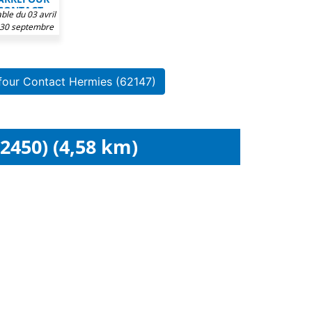
CONTACT
ble du 03 avril
 30 septembre
2026
four Contact Hermies (62147)
2450) (4,58 km)