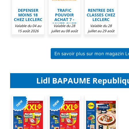
DEPENSER
TRAFIC
RENTREE DES
MOINS 18
POUVOIR
CLASSES CHEZ
CHEZ LECLERC
ACHAT 7 -
LECLERC
MIXTE CHEZ
Valable du 04 au
Valable du 28
Valable du 28
LECLERC
15 août 2026
juillet au 08 août
juillet au 29 août
2026
2026
En savoir plus sur mon magazin 
Lidl BAPAUME Republiqu