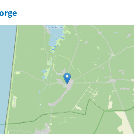
2
Porge