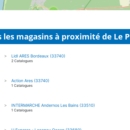
6
 les magasins à proximité de Le 
Lidl ARES Bordeaux (33740)
>
2 Catalogues
Action Ares (33740)
>
1 Catalogues
INTERMARCHE Andernos Les Bains (33510)
>
1 Catalogues
U Express - Lacanau Ocean (33680)
>