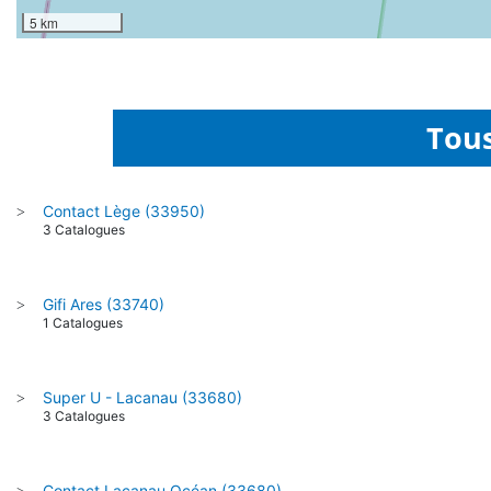
5 km
Tous
Contact Lège (33950)
>
3 Catalogues
Gifi Ares (33740)
>
1 Catalogues
Super U - Lacanau (33680)
>
3 Catalogues
Contact Lacanau Océan (33680)
>