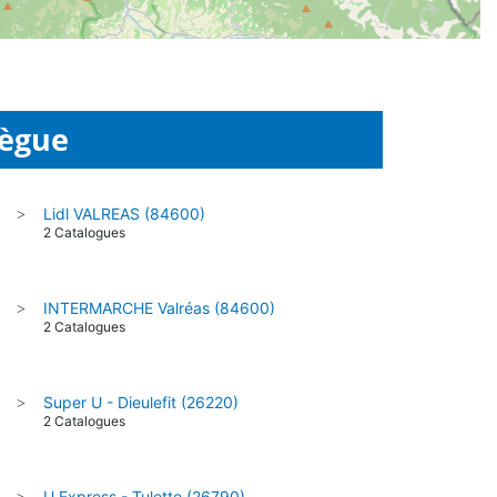
Pègue
Lidl VALREAS (84600)
>
2 Catalogues
INTERMARCHE Valréas (84600)
>
2 Catalogues
Super U - Dieulefit (26220)
>
2 Catalogues
U Express - Tulette (26790)
>