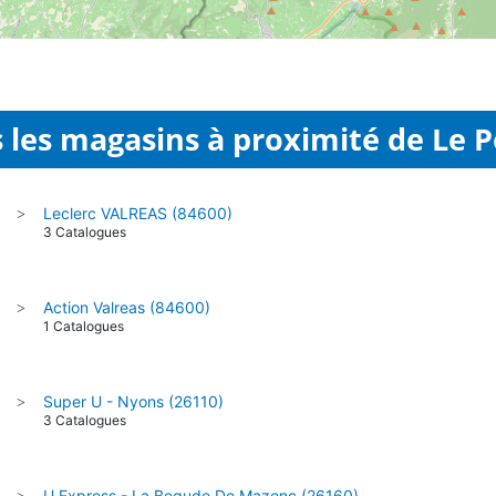
 les magasins à proximité de Le 
Leclerc VALREAS (84600)
>
3 Catalogues
Action Valreas (84600)
>
1 Catalogues
Super U - Nyons (26110)
>
3 Catalogues
U Express - La Begude De Mazenc (26160)
>