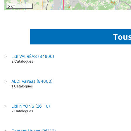
5 km
Tous
Lidl VALRÉAS (84600)
>
2 Catalogues
ALDI Valréas (84600)
>
1 Catalogues
Lidl NYONS (26110)
>
2 Catalogues
Contact Nyons (26110)
>