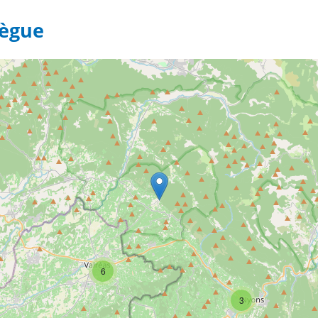
Pègue
6
3