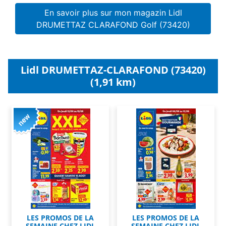
En savoir plus sur mon magazin Lidl
DRUMETTAZ CLARAFOND Golf (73420)
Lidl DRUMETTAZ-CLARAFOND (73420)
(1,91 km)
LES PROMOS DE LA
LES PROMOS DE LA
SEMAINE CHEZ LIDL
SEMAINE CHEZ LIDL