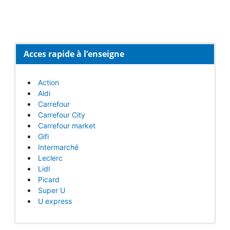
Acces rapide à l’enseigne
Action
Aldi
Carrefour
Carrefour City
Carrefour market
Gifi
Intermarché
Leclerc
Lidl
Picard
Super U
U express