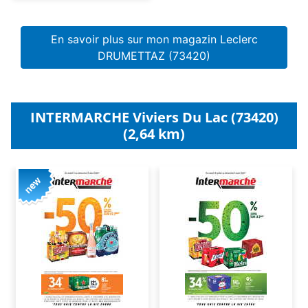
En savoir plus sur mon magazin Leclerc
DRUMETTAZ (73420)
INTERMARCHE Viviers Du Lac (73420)
(2,64 km)