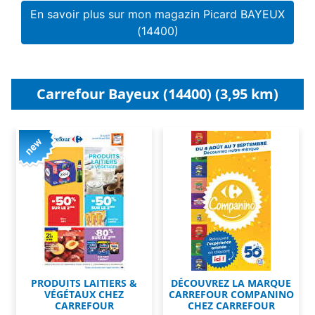
En savoir plus sur mon magazin Picard BAYEUX
(14400)
Carrefour Bayeux (14400) (3,95 km)
PRODUITS LAITIERS &
DÉCOUVREZ LA MARQUE
VÉGÉTAUX CHEZ
CARREFOUR COMPANINO
CARREFOUR
CHEZ CARREFOUR