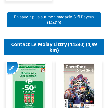
En savoir plus sur mon magazin Gifi Bayeux
(14400)
Contact Le Molay Littry (14330) (4,99
km)