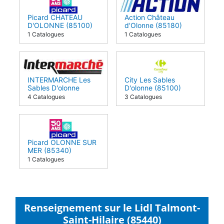
Picard CHATEAU
Action Château
D'OLONNE (85100)
d'Olonne (85180)
1 Catalogues
1 Catalogues
INTERMARCHE Les
City Les Sables
Sables D'olonne
D'olonne (85100)
(85180)
4 Catalogues
3 Catalogues
Picard OLONNE SUR
MER (85340)
1 Catalogues
Renseignement sur le Lidl Talmont-
Saint-Hilaire (85440)