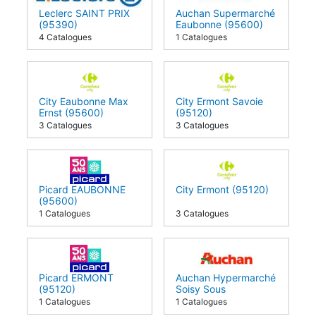
Leclerc SAINT PRIX
Auchan Supermarché
(95390)
Eaubonne (95600)
4 Catalogues
1 Catalogues
City Eaubonne Max
City Ermont Savoie
Ernst (95600)
(95120)
3 Catalogues
3 Catalogues
Picard EAUBONNE
City Ermont (95120)
(95600)
1 Catalogues
3 Catalogues
Picard ERMONT
Auchan Hypermarché
(95120)
Soisy Sous
Montmorency (95230)
1 Catalogues
1 Catalogues