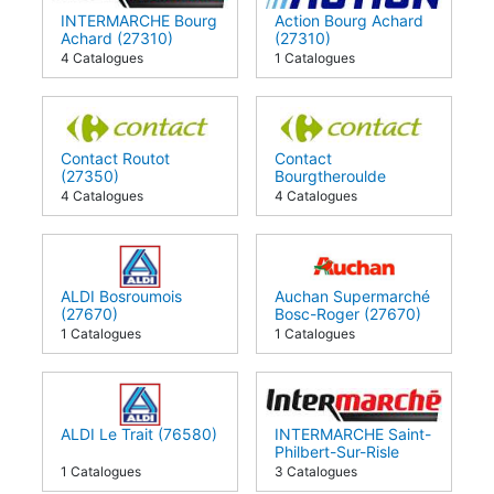
INTERMARCHE Bourg
Action Bourg Achard
Achard (27310)
(27310)
4 Catalogues
1 Catalogues
Contact Routot
Contact
(27350)
Bourgtheroulde
(27520)
4 Catalogues
4 Catalogues
ALDI Bosroumois
Auchan Supermarché
(27670)
Bosc-Roger (27670)
1 Catalogues
1 Catalogues
ALDI Le Trait (76580)
INTERMARCHE Saint-
Philbert-Sur-Risle
(27290)
1 Catalogues
3 Catalogues