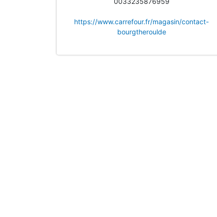
0033235876959
https://www.carrefour.fr/magasin/contact-
bourgtheroulde