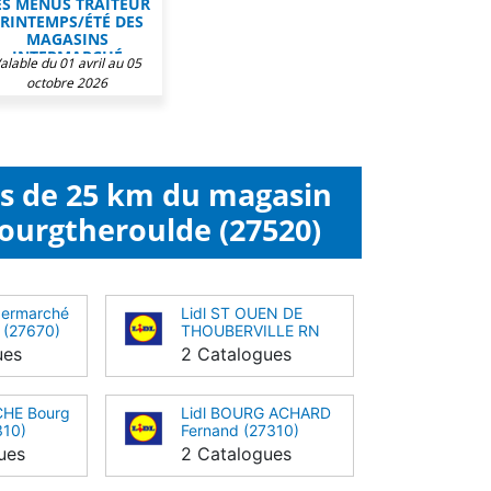
ES MENUS TRAITEUR
RINTEMPS/ÉTÉ DES
MAGASINS
INTERMARCHÉ
alable du 01 avril au 05
octobre 2026
ns de 25 km du magasin
ourgtheroulde (27520)
ermarché
Lidl ST OUEN DE
 (27670)
THOUBERVILLE RN
175 (27310)
ues
2 Catalogues
HE Bourg
Lidl BOURG ACHARD
310)
Fernand (27310)
ues
2 Catalogues