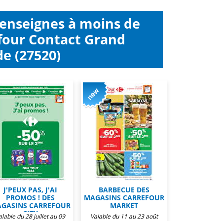
 enseignes à moins de
four Contact Grand
e (27520)
J'PEUX PAS, J'AI
BARBECUE DES
PROMOS ! DES
MAGASINS CARREFOUR
GASINS CARREFOUR
MARKET
CITY
alable du 28 juillet au 09
Valable du 11 au 23 août