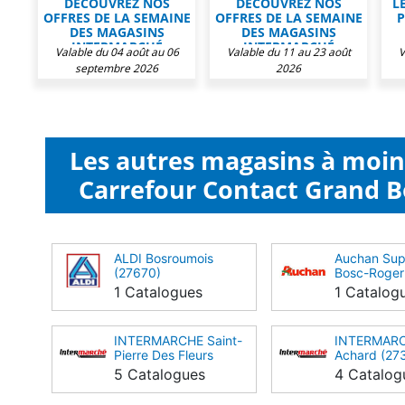
DÉCOUVREZ NOS
DÉCOUVREZ NOS
L
OFFRES DE LA SEMAINE
OFFRES DE LA SEMAINE
P
DES MAGASINS
DES MAGASINS
INTERMARCHÉ
INTERMARCHÉ
Valable du 04 août au 06
Valable du 11 au 23 août
V
septembre 2026
2026
Les autres magasins à moi
Carrefour Contact Grand B
ALDI Bosroumois
Auchan Sup
(27670)
Bosc-Roger
1 Catalogues
1 Catalog
INTERMARCHE Saint-
INTERMARC
Pierre Des Fleurs
Achard (27
(27370)
5 Catalogues
4 Catalog