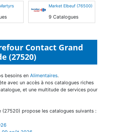
 Martyrs
Market Elbeuf (76500)
ues
9 Catalogues
refour Contact Grand
e (27520)
os besoins en
Alimentaires
.
ète avec un accès à nos catalogues riches
catalogue, et une multitude de services pour
 (27520) propose les catalogues suivants :
026