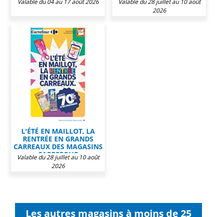
Valable du 04 au 17 août 2026
Valable du 28 juillet au 10 août
2026
L'ÉTÉ EN MAILLOT, LA
RENTRÉE EN GRANDS
CARREAUX DES MAGASINS
CARREFOUR
Valable du 28 juillet au 10 août
2026
Les autres magasins à moins de 25