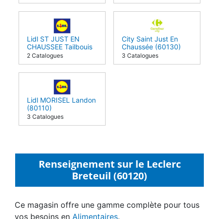
Lidl ST JUST EN
City Saint Just En
CHAUSSEE Tailbouis
Chaussée (60130)
(60130)
2 Catalogues
3 Catalogues
Lidl MORISEL Landon
(80110)
3 Catalogues
Renseignement sur le Leclerc
Breteuil (60120)
Ce magasin offre une gamme complète pour tous
vos besoins en
Alimentaires
.