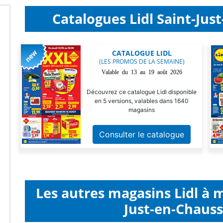
Catalogues Lidl Saint-Jus
CATALOGUE LIDL
(LES PROMOS DE LA SEMAINE)
Valable du 13 au 19 août 2026
Découvrez ce catalogue Lidl disponible
en 5 versions, valables dans 1640
magasins
Consulter le catalogue
Les autres magasins Lidl à 
Just-en-Chauss