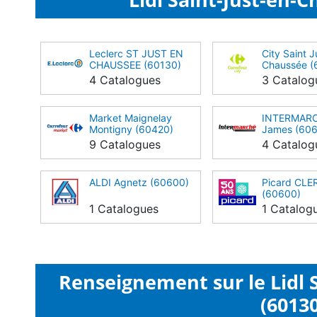
Leclerc ST JUST EN
City Saint J
CHAUSSEE (60130)
Chaussée (
4 Catalogues
3 Catalog
Market Maignelay
INTERMARCH
Montigny (60420)
James (60
9 Catalogues
4 Catalog
ALDI Agnetz (60600)
Picard CL
(60600)
1 Catalogues
1 Catalog
Renseignement sur le Lidl 
(60130