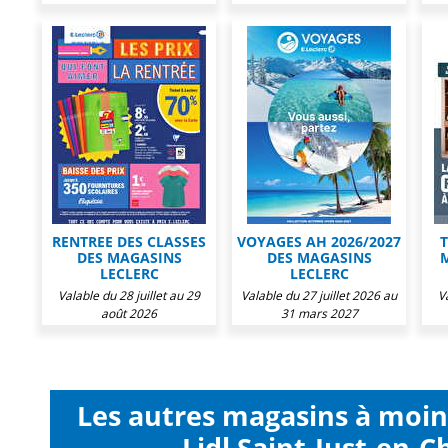
RENTREE DES CLASSES
VOYAGES AH 2026/2027
T
DES MAGASINS
DES MAGASINS
LECLERC
LECLERC
Valable du 28 juillet au 29
Valable du 27 juillet 2026 au
V
août 2026
31 mars 2027
Les autres magasins à moi
Lidl Saint-Just-en-C