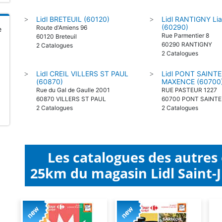
Lidl BRETEUIL (60120)
Lidl RANTIGNY Lia
>
>
(60290)
Route d'Amiens 96
e
Rue Parmentier 8
60120 Breteuil
60290 RANTIGNY
2 Catalogues
2 Catalogues
Lidl CREIL VILLERS ST PAUL
Lidl PONT SAINTE
>
>
(60870)
MAXENCE (60700
Rue du Gal de Gaulle 2001
RUE PASTEUR 1227
60870 VILLERS ST PAUL
60700 PONT SAINT
2 Catalogues
2 Catalogues
Les catalogues des autres
25km du magasin Lidl Saint-