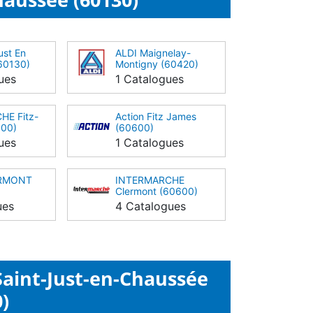
ust En
ALDI Maignelay-
60130)
Montigny (60420)
ues
1 Catalogues
E Fitz-
Action Fitz James
600)
(60600)
ues
1 Catalogues
ERMONT
INTERMARCHE
Clermont (60600)
ues
4 Catalogues
Saint-Just-en-Chaussée
)