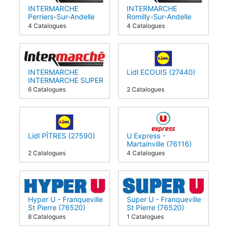
INTERMARCHE
INTERMARCHE
Perriers-Sur-Andelle
Romilly-Sur-Andelle
(27910)
(27610)
4 Catalogues
4 Catalogues
INTERMARCHE
Lidl ECOUIS (27440)
INTERMARCHE SUPER
Boos (76520)
6 Catalogues
2 Catalogues
Lidl PÎTRES (27590)
U Express -
Martainville (76116)
2 Catalogues
4 Catalogues
Hyper U - Franqueville
Super U - Franqueville
St Pierre (76520)
St Pierre (76520)
8 Catalogues
1 Catalogues