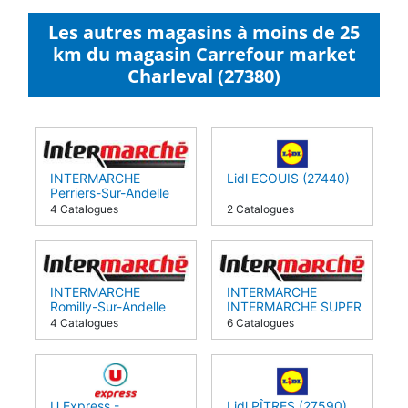
Les autres magasins à moins de 25
km du magasin Carrefour market
Charleval (27380)
INTERMARCHE
Lidl ECOUIS (27440)
Perriers-Sur-Andelle
(27910)
4 Catalogues
2 Catalogues
INTERMARCHE
INTERMARCHE
Romilly-Sur-Andelle
INTERMARCHE SUPER
(27610)
Boos (76520)
4 Catalogues
6 Catalogues
U Express -
Lidl PÎTRES (27590)