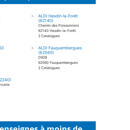
ALDI Hesdin-la-Forêt
>
(62140)
s
Chemin des Poissonniers
62140 Hesdin-la-Forêt
2 Catalogues
10)
ALDI Fauquembergues
>
(62560)
D928
62560 Fauquembergues
2 Catalogues
62240)
ncerie
 enseignes à moins de