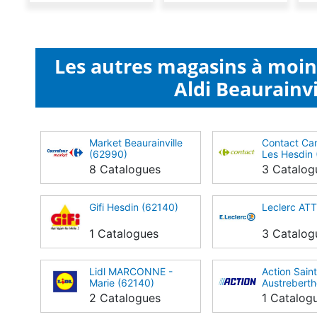
Les autres magasins à moi
Aldi Beaurainvi
Market Beaurainville
Contact C
(62990)
Les Hesdin
8 Catalogues
3 Catalog
Gifi Hesdin (62140)
Leclerc ATT
1 Catalogues
3 Catalog
Lidl MARCONNE -
Action Sain
Marie (62140)
Austreberth
2 Catalogues
1 Catalog