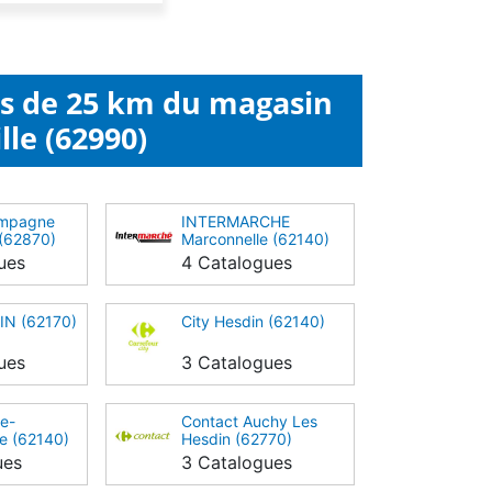
ns de 25 km du magasin
lle (62990)
ampagne
INTERMARCHE
 (62870)
Marconnelle (62140)
ues
4 Catalogues
IN (62170)
City Hesdin (62140)
ues
3 Catalogues
te-
Contact Auchy Les
e (62140)
Hesdin (62770)
ues
3 Catalogues