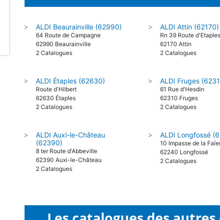
ALDI Beaurainville (62990)
ALDI Attin (62170)
>
>
64 Route de Campagne
Rn 39 Route d'Etaple
62990 Beaurainville
62170 Attin
2 Catalogues
2 Catalogues
ALDI Étaples (62630)
ALDI Fruges (623
>
>
Route d'Hilbert
61 Rue d'Hesdin
62630 Étaples
62310 Fruges
2 Catalogues
2 Catalogues
ALDI Auxi-le-Château
ALDI Longfossé (
>
>
(62390)
10 Impasse de la Faïe
8 ter Route d'Abbeville
62240 Longfossé
62390 Auxi-le-Château
2 Catalogues
2 Catalogues
Les catalogues des autres