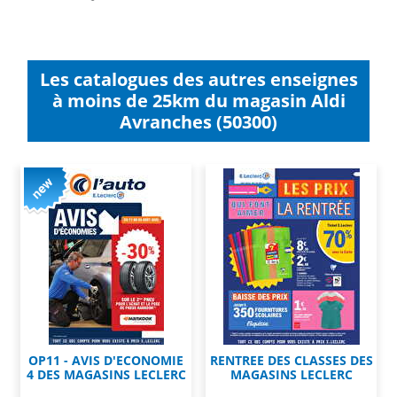
Les catalogues des autres enseignes
à moins de 25km du magasin Aldi
Avranches (50300)
OP11 - AVIS D'ECONOMIE
RENTREE DES CLASSES DES
4 DES MAGASINS LECLERC
MAGASINS LECLERC