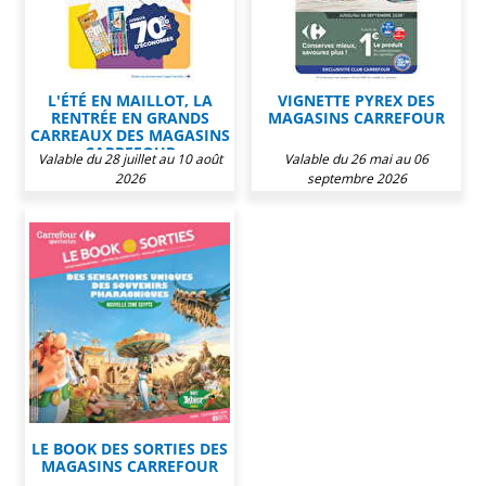
L'ÉTÉ EN MAILLOT, LA
VIGNETTE PYREX DES
RENTRÉE EN GRANDS
MAGASINS CARREFOUR
CARREAUX DES MAGASINS
CARREFOUR
Valable du 28 juillet au 10 août
Valable du 26 mai au 06
2026
septembre 2026
LE BOOK DES SORTIES DES
MAGASINS CARREFOUR