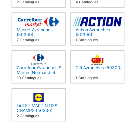
(50300)
2 Catalogues
4 Catalogues
Market Avranches
Action Avranches
(50300)
(50300)
7 Catalogues
1 Catalogues
Carrefour Avranches St
Gifi Avranches (50300)
Martin (Normandie)
(50300)
10 Catalogues
1 Catalogues
Lidl ST MARTIN DES
CHAMPS (50300)
2 Catalogues