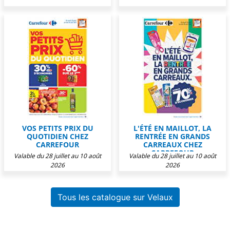
VOS PETITS PRIX DU
L'ÉTÉ EN MAILLOT, LA
QUOTIDIEN CHEZ
RENTRÉE EN GRANDS
CARREFOUR
CARREAUX CHEZ
CARREFOUR
Valable du 28 juillet au 10 août
Valable du 28 juillet au 10 août
2026
2026
Tous les catalogue sur Velaux