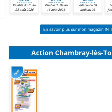
SEMAINE
SEMAINE
SEMAINE
Valable du 11 au
Valable du 04 au
Valable du 04
V
CHEZ
CHEZ
CHEZ
23 août 2026
16 août 2026
août au 06
jui
INTERMARCHÉ
INTERMARCHÉ
INTERMARCHÉ
IN
septembre 2026
En savoir plus sur mon magazin I
Action Chambray-lès-Tou