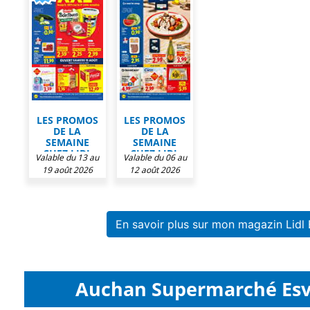
LES PROMOS
LES PROMOS
DE LA
DE LA
SEMAINE
SEMAINE
CHEZ LIDL
CHEZ LIDL
Valable du 13 au
Valable du 06 au
19 août 2026
12 août 2026
En savoir plus sur mon magazin Lid
Auchan Supermarché Esvr