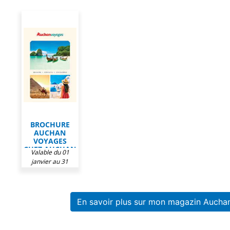
BROCHURE
AUCHAN
VOYAGES
CHEZ AUCHAN
Valable du 01
janvier au 31
décembre 2026
En savoir plus sur mon magazin Aucha