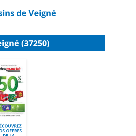
sins de Veigné
gné (37250)
ÉCOUVREZ
OS OFFRES
DE LA