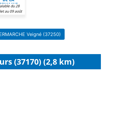
SEMAINE
alable du 28
CHEZ
llet au 09 août
TERMARCHÉ
2026
NTERMARCHE Veigné (37250)
rs (37170) (2,8 km)