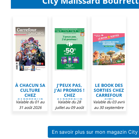
City Malissard Bourrett
À CHACUN SA
J'PEUX PAS,
LE BOOK DES
CULTURE
J'AI PROMOS !
SORTIES CHEZ
CHEZ
CHEZ
CARREFOUR
CARREFOUR
CARREFOUR
CITY
Valable du 01 au
Valable du 28
Valable du 03 avril
CITY
CITY
31 août 2026
juillet au 09 août
au 30 septembre
2026
2026
En savoir plus sur mon magazin City