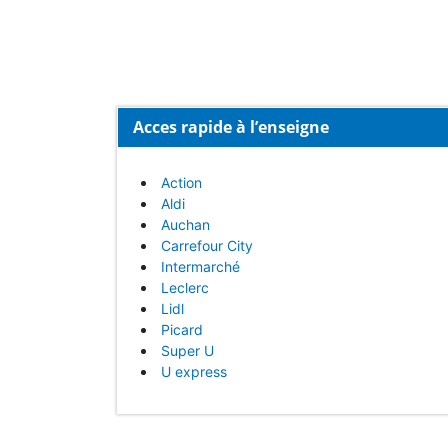
Acces rapide à l’enseigne
Action
Aldi
Auchan
Carrefour City
Intermarché
Leclerc
Lidl
Picard
Super U
U express