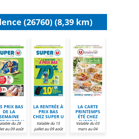
ence (26760) (8,39 km)
S PRIX BAS
LA RENTRÉE À
LA CARTE
DE LA
PRIX BAS
PRINTEMPS
SEMAINE
CHEZ SUPER U
ÉTÉ CHEZ
EZ SUPER U
SUPER U
alable du 28
Valable du 15
Valable du 03
llet au 09 août
juillet au 09 août
mars au 04
2026
2026
octobre 2026