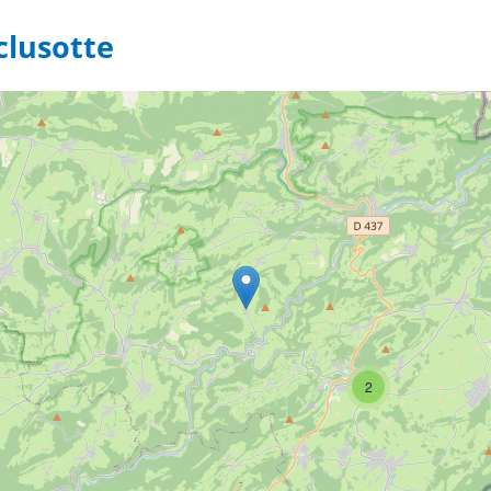
clusotte
3
2