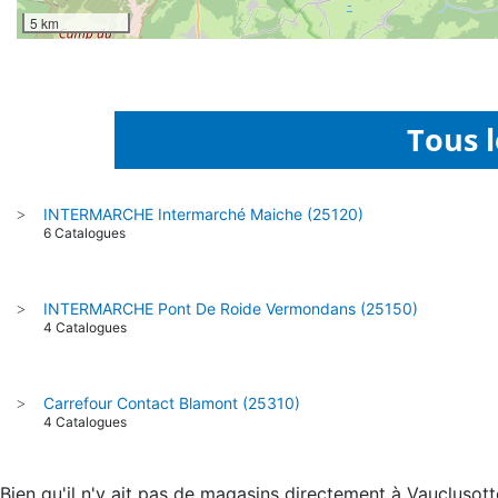
5 km
Tous 
INTERMARCHE Intermarché Maiche (25120)
>
6 Catalogues
INTERMARCHE Pont De Roide Vermondans (25150)
>
4 Catalogues
Carrefour Contact Blamont (25310)
>
4 Catalogues
Bien qu'il n'y ait pas de magasins directement à Vauclusot