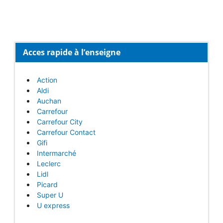
Acces rapide à l’enseigne
Action
Aldi
Auchan
Carrefour
Carrefour City
Carrefour Contact
Gifi
Intermarché
Leclerc
Lidl
Picard
Super U
U express