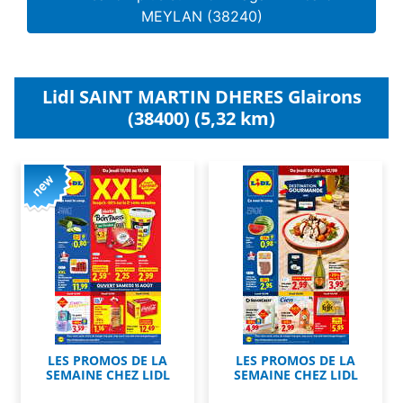
MEYLAN (38240)
Lidl SAINT MARTIN DHERES Glairons
(38400) (5,32 km)
LES PROMOS DE LA
LES PROMOS DE LA
SEMAINE CHEZ LIDL
SEMAINE CHEZ LIDL