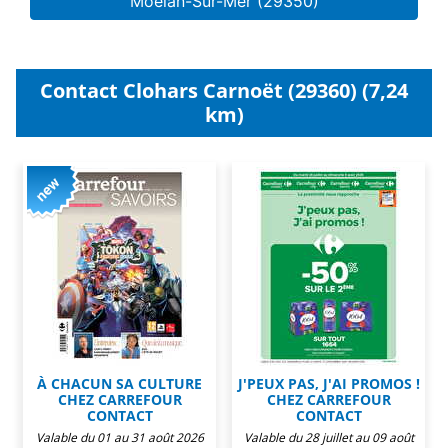
Moelan-Sur-Mer (29350)
Contact Clohars Carnoët (29360) (7,24
km)
À CHACUN SA CULTURE
J'PEUX PAS, J'AI PROMOS !
CHEZ CARREFOUR
CHEZ CARREFOUR
CONTACT
CONTACT
Valable du 01 au 31 août 2026
Valable du 28 juillet au 09 août