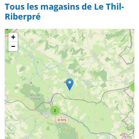
Tous les magasins de Le Thil-
Riberpré
4
+
−
2
2