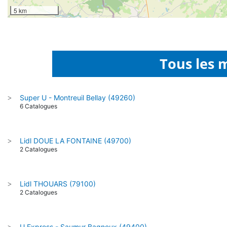
5 km
Tous les 
Super U - Montreuil Bellay (49260)
>
6 Catalogues
Lidl DOUE LA FONTAINE (49700)
>
2 Catalogues
Lidl THOUARS (79100)
>
2 Catalogues
U Express - Saumur Bagneux (49400)
>