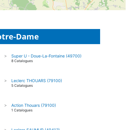
Notre-Dame
Super U - Doue-La-Fontaine (49700)
>
8 Catalogues
Leclerc THOUARS (79100)
>
5 Catalogues
Action Thouars (79100)
>
1 Catalogues
Leclerc SAUMUR (49412)
>