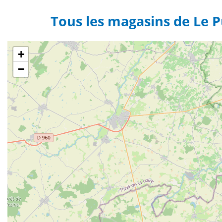
Tous les magasins de Le
+
−