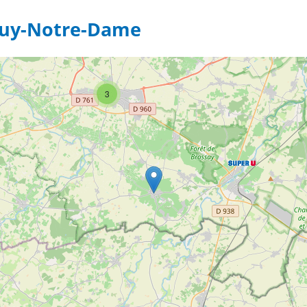
4
 Puy-Notre-Dame
3