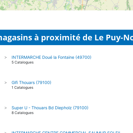
magasins à proximité de Le Puy-
5
INTERMARCHE Doué la Fontaine (49700)
>
5 Catalogues
Gifi Thouars (79100)
>
1 Catalogues
Super U - Thouars Bd Diepholz (79100)
>
8 Catalogues
INTERMARCHE CENTRE COMMERCIAL SAUMUR SOLEIL
>