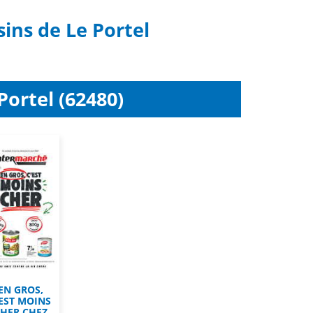
ins de Le Portel
ortel (62480)
EN GROS,
’EST MOINS
HER CHEZ