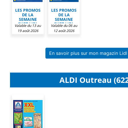
LES PROMOS
LES PROMOS
DE LA
DE LA
SEMAINE
SEMAINE
CHEZ LIDL
CHEZ LIDL
Valable du 13 au
Valable du 06 au
19 août 2026
12 août 2026
En savoir plus sur mon magazin Lid
ALDI Outreau (622