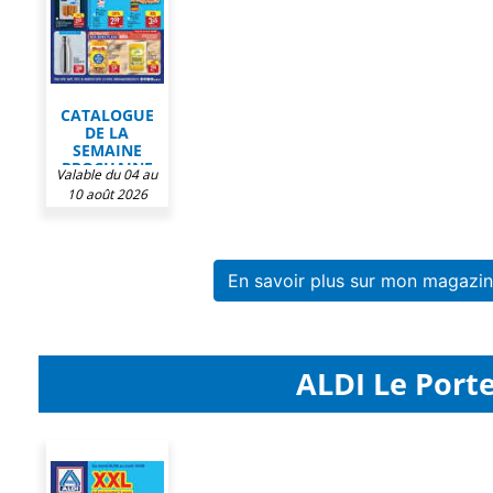
CATALOGUE
DE LA
SEMAINE
PROCHAINE
Valable du 04 au
CHEZ ALDI
10 août 2026
En savoir plus sur mon magazi
ALDI Le Porte