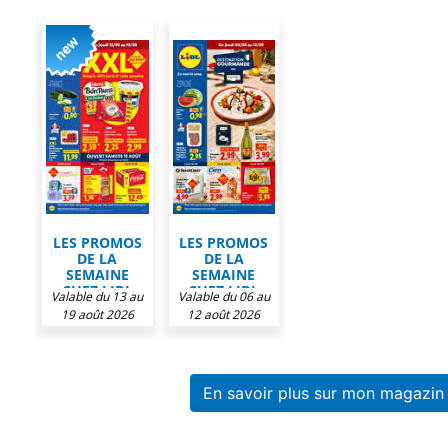
LES PROMOS
LES PROMOS
DE LA
DE LA
SEMAINE
SEMAINE
CHEZ LIDL
CHEZ LIDL
Valable du 13 au
Valable du 06 au
19 août 2026
12 août 2026
En savoir plus sur mon magazi