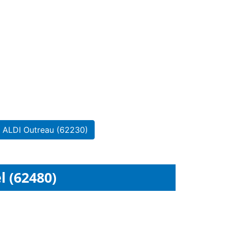
n ALDI Outreau (62230)
l (62480)