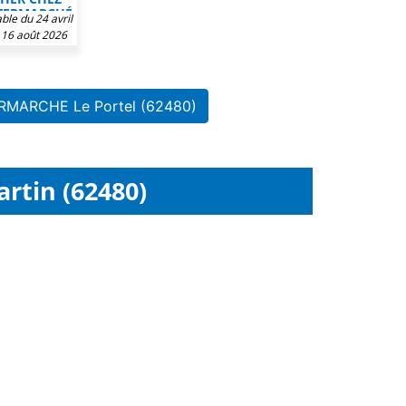
TERMARCHÉ
ble du 24 avril
 16 août 2026
ERMARCHE Le Portel (62480)
rtin (62480)