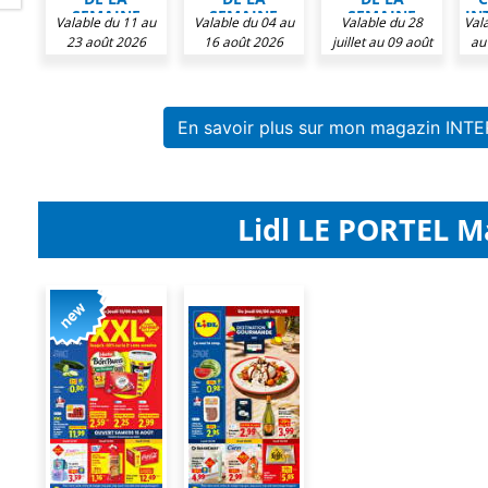
SEMAINE
SEMAINE
SEMAINE
IN
Valable du 11 au
Valable du 04 au
Valable du 28
Vala
CHEZ
CHEZ
CHEZ
23 août 2026
16 août 2026
juillet au 09 août
au
INTERMARCHÉ
INTERMARCHÉ
INTERMARCHÉ
2026
En savoir plus sur mon magazin INT
Lidl LE PORTEL Ma