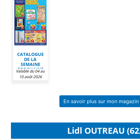
CATALOGUE
DE LA
SEMAINE
PROCHAINE
Valable du 04 au
CHEZ ALDI
10 août 2026
En savoir plus sur mon magazin
Lidl OUTREAU (62