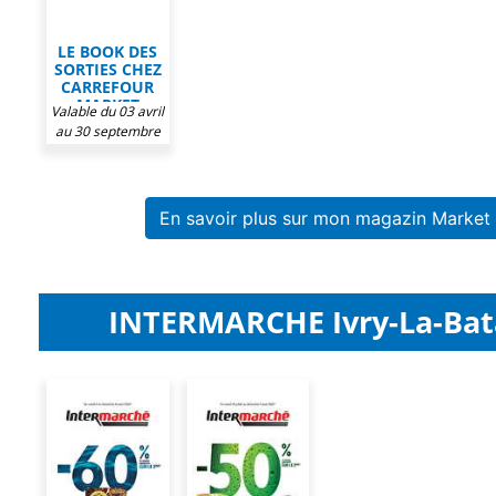
LE BOOK DES
SORTIES CHEZ
CARREFOUR
MARKET
Valable du 03 avril
au 30 septembre
2026
En savoir plus sur mon magazin Market
INTERMARCHE Ivry-La-Batai