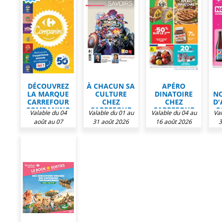
DÉCOUVREZ
À CHACUN SA
APÉRO
LA MARQUE
CULTURE
DINATOIRE
N
CARREFOUR
CHEZ
CHEZ
D'
COMPANINO
CARREFOUR
CARREFOUR
C
Valable du 04
Valable du 01 au
Valable du 04 au
Va
CHEZ
MARKET
MARKET
août au 07
31 août 2026
16 août 2026
3
CARREFOUR
septembre 2026
MARKET