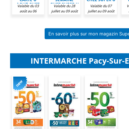
AOUT CHEZ
CHEZ SUPER U
Valable du 03
Valable du 28
Valable du 07
V
SUPER U
août au 06
juillet au 09 août
juillet au 09 août
septembre 2026
2026
2026
o
En savoir plus sur mon magazin Supe
INTERMARCHE Pacy-Sur-Eu