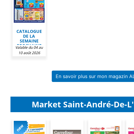
CATALOGUE
DE LA
SEMAINE
PROCHAINE
Valable du 04 au
CHEZ ALDI
10 août 2026
En savoir plus sur mon magazin A
Market Saint-André-De-L'