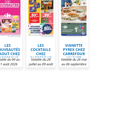
LES
LES
VIGNETTE
OUVEAUTÉS
COCKTAILS
PYREX CHEZ
AOUT CHEZ
CHEZ
CARREFOUR
ARREFOUR
CARREFOUR
MARKET
lable du 04 au
Valable du 28
Valable du 26 mai
MARKET
MARKET
1 août 2026
juillet au 09 août
au 06 septembre
2026
2026