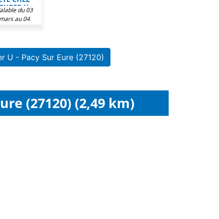
SUPER U
alable du 03
mars au 04
ctobre 2026
r U - Pacy Sur Eure (27120)
re (27120) (2,49 km)