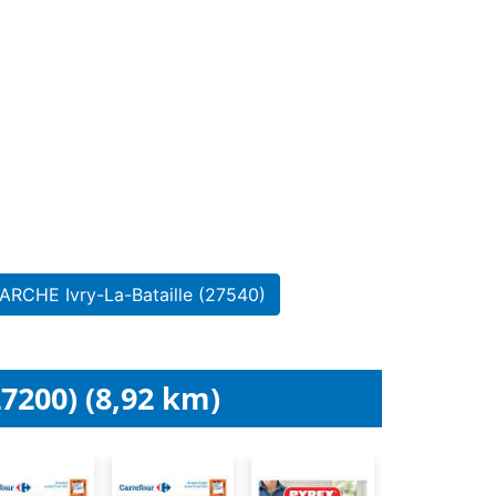
ARCHE Ivry-La-Bataille (27540)
7200) (8,92 km)