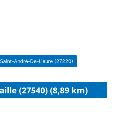
 Saint-André-De-L'eure (27220)
lle (27540) (8,89 km)