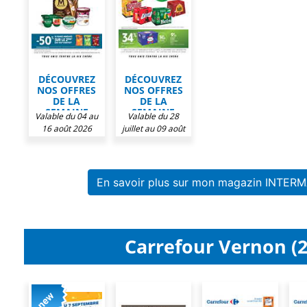
DÉCOUVREZ
DÉCOUVREZ
NOS OFFRES
NOS OFFRES
DE LA
DE LA
SEMAINE
SEMAINE
Valable du 04 au
Valable du 28
CHEZ
CHEZ
16 août 2026
juillet au 09 août
INTERMARCHÉ
INTERMARCHÉ
2026
En savoir plus sur mon magazin INTERM
Carrefour Vernon (2