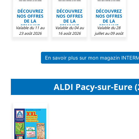
DÉCOUVREZ
DÉCOUVREZ
DÉCOUVREZ
NOS OFFRES
NOS OFFRES
NOS OFFRES
DE LA
DE LA
DE LA
SEMAINE
SEMAINE
SEMAINE
Valable du 11 au
Valable du 04 au
Valable du 28
CHEZ
CHEZ
CHEZ
23 août 2026
16 août 2026
juillet au 09 août
INTERMARCHÉ
INTERMARCHÉ
INTERMARCHÉ
2026
En savoir plus sur mon magazin INTER
ALDI Pacy-sur-Eure (