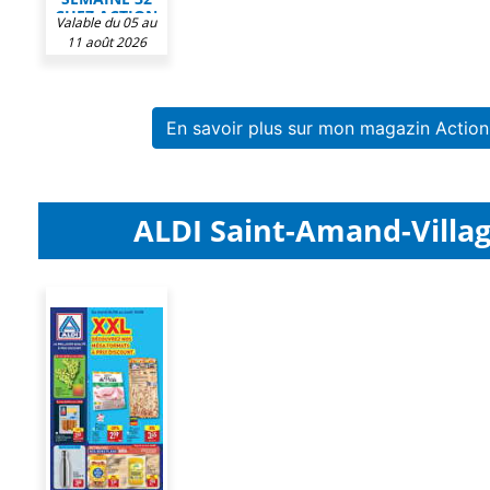
CHEZ ACTION
Valable du 05 au
11 août 2026
En savoir plus sur mon magazin Action
ALDI Saint-Amand-Villag