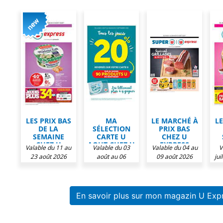
LES PRIX BAS
MA
LE MARCHÉ À
LE
DE LA
SÉLECTION
PRIX BAS
SEMAINE
CARTE U
CHEZ U
CHEZ U
AOUT CHEZ U
EXPRESS
Valable du 11 au
Valable du 03
Valable du 04 au
V
EXPRESS
EXPRESS
23 août 2026
août au 06
09 août 2026
jui
septembre 2026
En savoir plus sur mon magazin U Exp