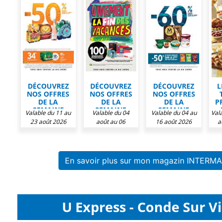
DÉCOUVREZ
DÉCOUVREZ
DÉCOUVREZ
L
NOS OFFRES
NOS OFFRES
NOS OFFRES
DE LA
DE LA
DE LA
P
SEMAINE
SEMAINE
SEMAINE
Valable du 11 au
Valable du 04
Valable du 04 au
Vala
CHEZ
CHEZ
CHEZ
IN
23 août 2026
août au 06
16 août 2026
a
INTERMARCHÉ
INTERMARCHÉ
INTERMARCHÉ
septembre 2026
En savoir plus sur mon magazin INTERM
U Express - Conde Sur Vi