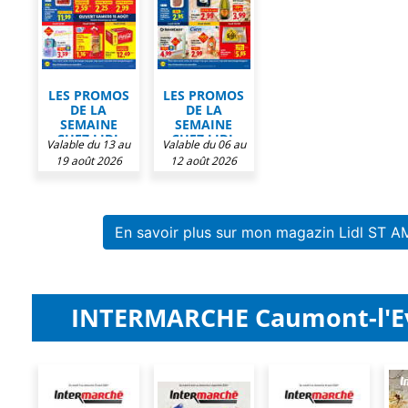
LES PROMOS
LES PROMOS
DE LA
DE LA
SEMAINE
SEMAINE
CHEZ LIDL
CHEZ LIDL
Valable du 13 au
Valable du 06 au
19 août 2026
12 août 2026
En savoir plus sur mon magazin Lidl ST 
INTERMARCHE Caumont-l'Eve