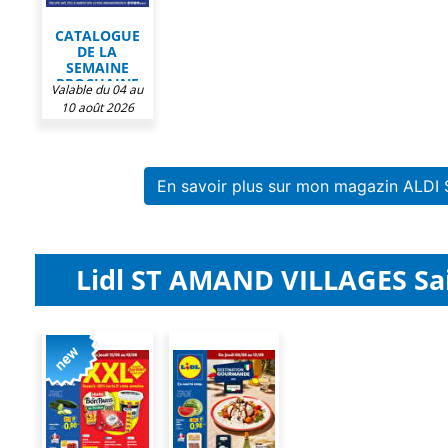
CATALOGUE
DE LA
SEMAINE
PROCHAINE
Valable du 04 au
CHEZ ALDI
10 août 2026
En savoir plus sur mon magazin ALDI 
Lidl ST AMAND VILLAGES Sai