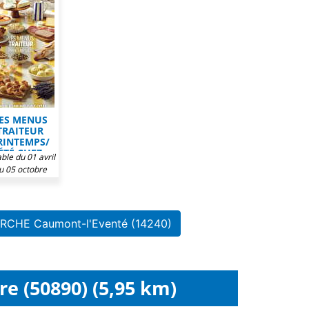
ES MENUS
TRAITEUR
RINTEMPS/
ÉTÉ CHEZ
ble du 01 avril
TERMARCHÉ
u 05 octobre
2026
ARCHE Caumont-l'Eventé (14240)
re (50890) (5,95 km)