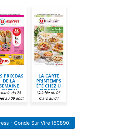
S PRIX BAS
LA CARTE
DE LA
PRINTEMPS
SEMAINE
ÉTÉ CHEZ U
CHEZ U
EXPRESS
alable du 28
Valable du 03
EXPRESS
llet au 09 août
mars au 04
2026
octobre 2026
ress - Conde Sur Vire (50890)