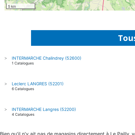
5 km
Tous
INTERMARCHE Chalindrey (52600)
>
1 Catalogues
Leclerc LANGRES (52201)
>
6 Catalogues
INTERMARCHE Langres (52200)
>
4 Catalogues
Bien qu'il n'y ait pas de magasins directement à Le Pailly