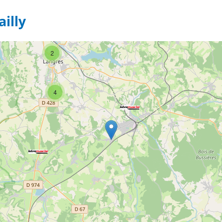
illy
2
4