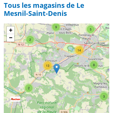
Tous les magasins de Le
Mesnil-Saint-Denis
9
+
5
−
2
14
8
13
2
3