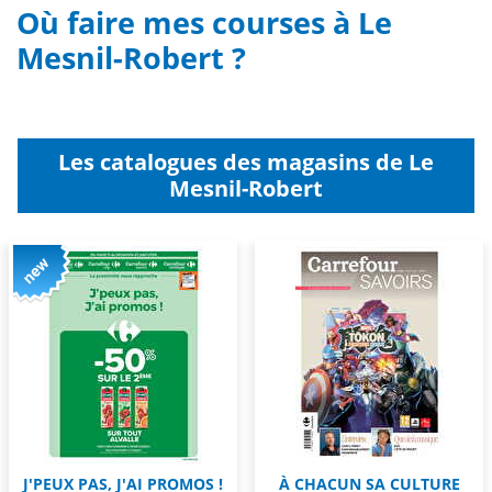
Où faire mes courses à Le
Mesnil-Robert ?
Les catalogues des magasins de Le
Mesnil-Robert
J'PEUX PAS, J'AI PROMOS !
À CHACUN SA CULTURE