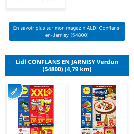
En savoir plus sur mon magazin ALDI Conflans-
en-Jarnisy (54800)
Lidl CONFLANS EN JARNISY Verdun
(54800) (4,79 km)