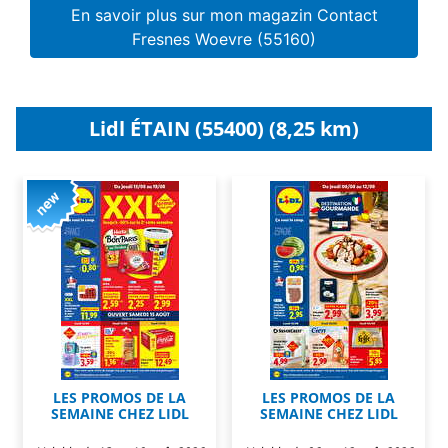
En savoir plus sur mon magazin Contact
Fresnes Woevre (55160)
Lidl ÉTAIN (55400) (8,25 km)
LES PROMOS DE LA
LES PROMOS DE LA
SEMAINE CHEZ LIDL
SEMAINE CHEZ LIDL