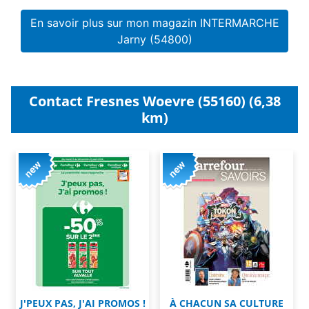
En savoir plus sur mon magazin INTERMARCHE
Jarny (54800)
Contact Fresnes Woevre (55160) (6,38
km)
J'PEUX PAS, J'AI PROMOS !
À CHACUN SA CULTURE