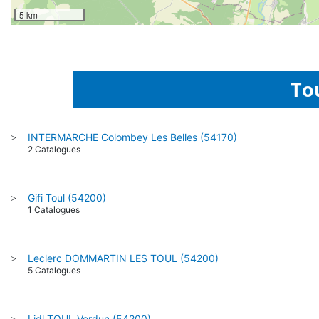
5 km
To
INTERMARCHE Colombey Les Belles (54170)
>
2 Catalogues
Gifi Toul (54200)
>
1 Catalogues
Leclerc DOMMARTIN LES TOUL (54200)
>
5 Catalogues
Lidl TOUL Verdun (54200)
>