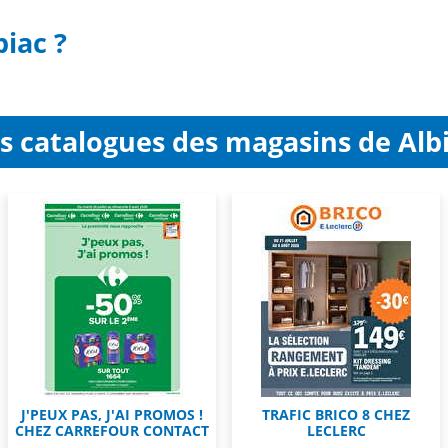
biac ?
s catalogues des magasins de Alb
J'PEUX PAS, J'AI PROMOS !
TRAFIC BRICO 8 CHEZ
CHEZ CARREFOUR CONTACT
LECLERC