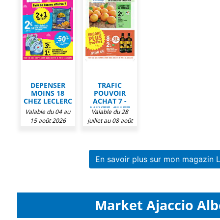
DEPENSER
TRAFIC
MOINS 18
POUVOIR
CHEZ LECLERC
ACHAT 7 -
MIXTE CHEZ
Valable du 04 au
Valable du 28
LECLERC
15 août 2026
juillet au 08 août
2026
En savoir plus sur mon magazin
Market Ajaccio Albe