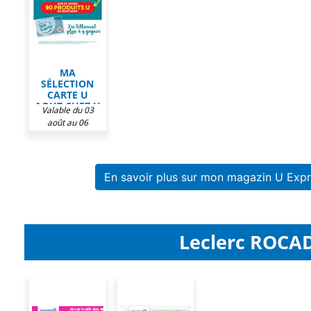
MA
SÉLECTION
CARTE U
AOUT CHEZ U
Valable du 03
EXPRESS
août au 06
septembre 2026
En savoir plus sur mon magazin U Expr
Leclerc ROCAD