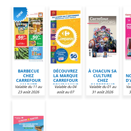
BARBECUE
DÉCOUVREZ
À CHACUN SA
CHEZ
LA MARQUE
CULTURE
N
CARREFOUR
CARREFOUR
CHEZ
D'
MARKET
COMPANINO
CARREFOUR
C
Valable du 11 au
Valable du 04
Valable du 01 au
Va
CHEZ
MARKET
23 août 2026
août au 07
31 août 2026
3
CARREFOUR
septembre 2026
MARKET