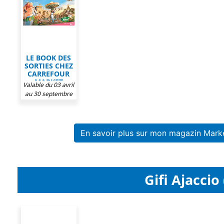
LE BOOK DES
SORTIES CHEZ
CARREFOUR
MARKET
Valable du 03 avril
au 30 septembre
2026
En savoir plus sur mon magazin Marke
Gifi Ajaccio