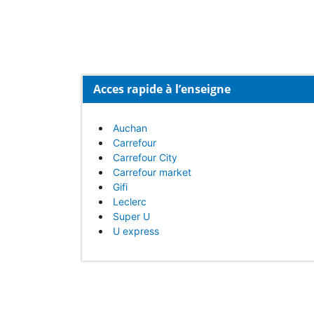
Acces rapide à l’enseigne
Auchan
Carrefour
Carrefour City
Carrefour market
Gifi
Leclerc
Super U
U express