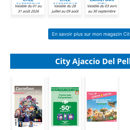
CARREFOUR
CARREFOUR
CITY
Valable du 01 au
Valable du 28
Valable du 03 avril
CITY
CITY
31 août 2026
juillet au 09 août
au 30 septembre
2026
2026
En savoir plus sur mon magazin Cit
City Ajaccio Del Pel