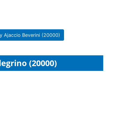
y Ajaccio Beverini (20000)
legrino (20000)