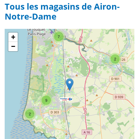
Tous les magasins de Airon-
Notre-Dame
+
7
−
2
9
2