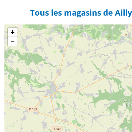
Tous les magasins de Ailly
+
−