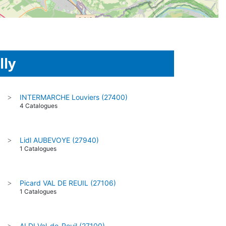
lly
INTERMARCHE Louviers (27400)
>
4 Catalogues
Lidl AUBEVOYE (27940)
>
1 Catalogues
Picard VAL DE REUIL (27106)
>
1 Catalogues
ALDI Val-de-Reuil (27100)
>