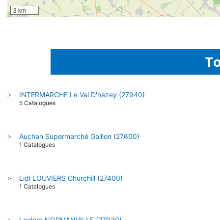
3 km
To
INTERMARCHE Le Val D'hazey (27940)
>
5 Catalogues
Auchan Supermarché Gaillon (27600)
>
1 Catalogues
Lidl LOUVIERS Churchill (27400)
>
1 Catalogues
Leclerc NORMANVILLE (27930)
>