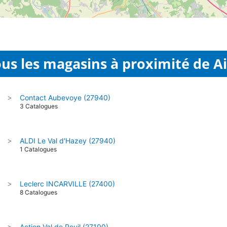
2
us les magasins à proximité de Ai
9
2
Contact Aubevoye (27940)
>
3 Catalogues
ALDI Le Val d'Hazey (27940)
>
1 Catalogues
Leclerc INCARVILLE (27400)
>
8 Catalogues
Action Val de Reuil (27100)
>