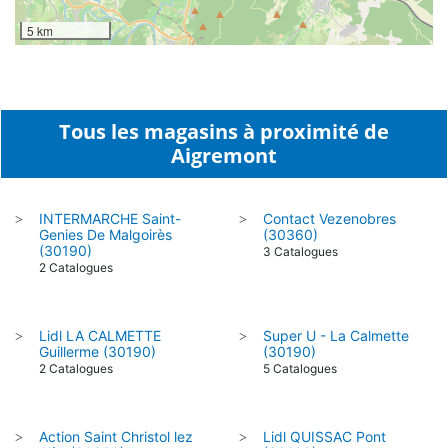
5 km
Tous les magasins à proximité de
Aigremont
INTERMARCHE Saint-
Contact Vezenobres
>
>
Genies De Malgoirès
(30360)
(30190)
3 Catalogues
2 Catalogues
Lidl LA CALMETTE
Super U - La Calmette
>
>
Guillerme (30190)
(30190)
2 Catalogues
5 Catalogues
Action Saint Christol lez
Lidl QUISSAC Pont
>
>