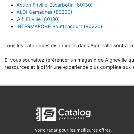
Action Friville-Escarbotin (80130)
ALDI Gamaches (80220)
Gifi Friville (80130)
INTERMARCHE Bouttencourt (80220)
Tous les catalogues disponibles dans Aigneville sont à vo
Si vous souhaitez référencer un magasin de Aigneville qu
ressources et à offrir une expérience plus complète aux au
Votre radar pour les meilleures offres.