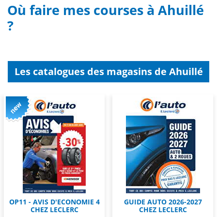
Où faire mes courses à Ahuillé
?
Les catalogues des magasins de Ahuillé
OP11 - AVIS D'ECONOMIE 4
GUIDE AUTO 2026-2027
CHEZ LECLERC
CHEZ LECLERC