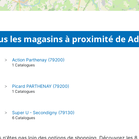
us les magasins à proximité de Adi
Action Parthenay (79200)
>
1 Catalogues
Picard PARTHENAY (79200)
>
1 Catalogues
Super U - Secondigny (79130)
>
6 Catalogues
ous n'êtes pas loin des options de shopping. Découvrez les 