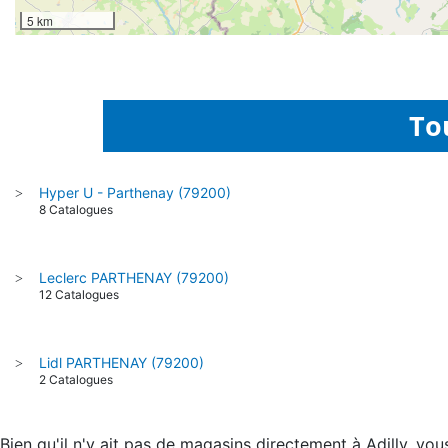
5 km
To
Hyper U - Parthenay (79200)
>
8 Catalogues
Leclerc PARTHENAY (79200)
>
12 Catalogues
Lidl PARTHENAY (79200)
>
2 Catalogues
Bien qu'il n'y ait pas de magasins directement à Adilly, v