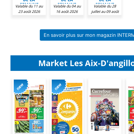
SEMAINE
SEMAINE
SEMAINE
Valable du 11 au
Valable du 04 au
Valable du 28
CHEZ
CHEZ
CHEZ
23 août 2026
16 août 2026
juillet au 09 août
INTERMARCHÉ
INTERMARCHÉ
INTERMARCHÉ
2026
En savoir plus sur mon magazin INTE
Market Les Aix-D'angillo