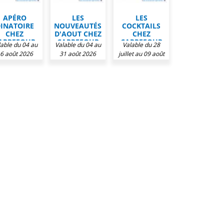
APÉRO
LES
LES
INATOIRE
NOUVEAUTÉS
COCKTAILS
CHEZ
D'AOUT CHEZ
CHEZ
ARREFOUR
CARREFOUR
CARREFOUR
lable du 04 au
Valable du 04 au
Valable du 28
MARKET
MARKET
MARKET
6 août 2026
31 août 2026
juillet au 09 août
2026