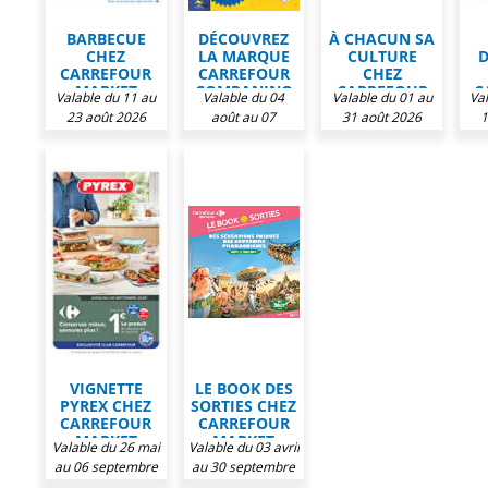
BARBECUE
DÉCOUVREZ
À CHACUN SA
CHEZ
LA MARQUE
CULTURE
D
CARREFOUR
CARREFOUR
CHEZ
MARKET
COMPANINO
CARREFOUR
C
Valable du 11 au
Valable du 04
Valable du 01 au
Va
CHEZ
MARKET
23 août 2026
août au 07
31 août 2026
1
CARREFOUR
septembre 2026
MARKET
VIGNETTE
LE BOOK DES
PYREX CHEZ
SORTIES CHEZ
CARREFOUR
CARREFOUR
MARKET
MARKET
Valable du 26 mai
Valable du 03 avril
au 06 septembre
au 30 septembre
2026
2026