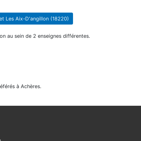
t Les Aix-D'angillon (18220)
on au sein de 2 enseignes différentes.
référés à Achères.
m