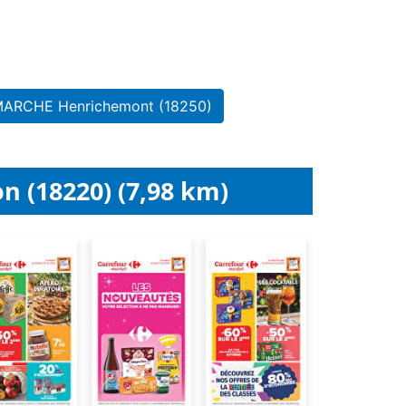
RMARCHE Henrichemont (18250)
n (18220) (7,98 km)