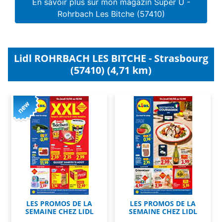
En savoir plus sur mon magazin Super U -
Rohrbach Les Bitche (57410)
Lidl ROHRBACH LES BITCHE - Strasbourg
(57410) (4,71 km)
LES PROMOS DE LA
LES PROMOS DE LA
SEMAINE CHEZ LIDL
SEMAINE CHEZ LIDL