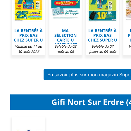
LA RENTRÉE À
MA
LA RENTRÉE À
PRIX BAS
SÉLECTION
PRIX BAS
P
CHEZ SUPER U
CARTE U
CHEZ SUPER U
AOUT CHEZ
Valable du 11 au
Valable du 03
Valable du 07
V
SUPER U
30 août 2026
août au 06
juillet au 09 août
septembre 2026
2026
o
En savoir plus sur mon magazin Supe
Gifi Nort Sur Erdre (