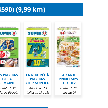
4590) (9,99 km)
S PRIX BAS
LA RENTRÉE À
LA CARTE
DE LA
PRIX BAS
PRINTEMPS
SEMAINE
CHEZ SUPER U
ÉTÉ CHEZ
EZ SUPER U
SUPER U
alable du 28
Valable du 15
Valable du 03
llet au 09 août
juillet au 09 août
mars au 04
2026
2026
octobre 2026