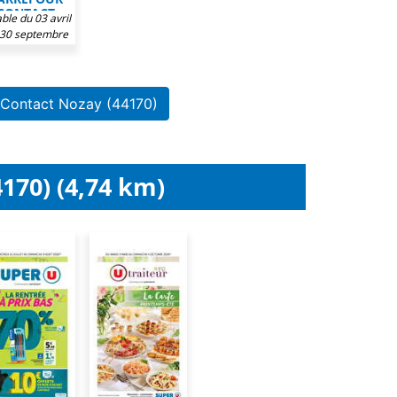
CONTACT
ble du 03 avril
 30 septembre
2026
 Contact Nozay (44170)
170) (4,74 km)