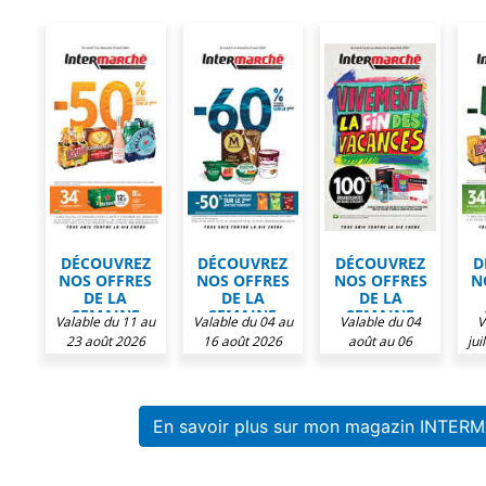
DÉCOUVREZ
DÉCOUVREZ
DÉCOUVREZ
D
NOS OFFRES
NOS OFFRES
NOS OFFRES
N
DE LA
DE LA
DE LA
SEMAINE
SEMAINE
SEMAINE
Valable du 11 au
Valable du 04 au
Valable du 04
V
CHEZ
CHEZ
CHEZ
23 août 2026
16 août 2026
août au 06
jui
INTERMARCHÉ
INTERMARCHÉ
INTERMARCHÉ
IN
septembre 2026
En savoir plus sur mon magazin INTER