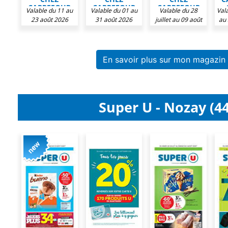
CARREFOUR
CARREFOUR
CARREFOUR
Valable du 11 au
Valable du 01 au
Valable du 28
Vala
CONTACT
CONTACT
CONTACT
23 août 2026
31 août 2026
juillet au 09 août
au
2026
En savoir plus sur mon magazin
Super U - Nozay (44