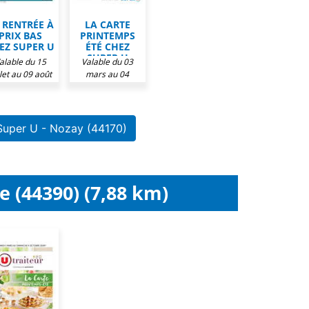
 RENTRÉE À
LA CARTE
PRIX BAS
PRINTEMPS
EZ SUPER U
ÉTÉ CHEZ
SUPER U
alable du 15
Valable du 03
llet au 09 août
mars au 04
2026
octobre 2026
Super U - Nozay (44170)
e (44390) (7,88 km)