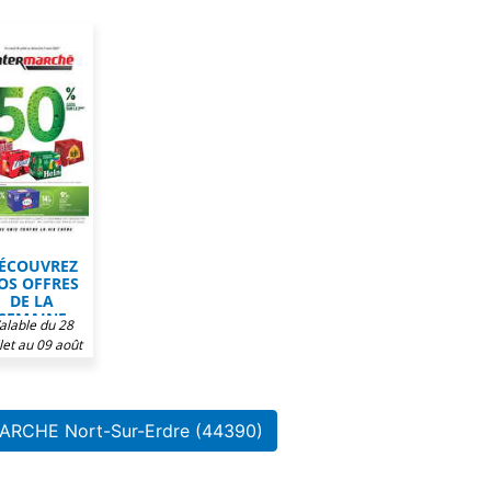
ÉCOUVREZ
OS OFFRES
DE LA
SEMAINE
alable du 28
CHEZ
llet au 09 août
TERMARCHÉ
2026
MARCHE Nort-Sur-Erdre (44390)