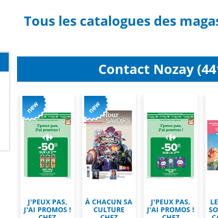
Tous les catalogues des maga
Contact Nozay (44
J'PEUX PAS,
À CHACUN SA
J'PEUX PAS,
L
J'AI PROMOS !
CULTURE
J'AI PROMOS !
SO
CHEZ
CHEZ
CHEZ
C