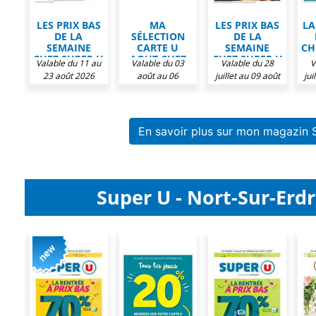
LES PRIX BAS
MA
LES PRIX BAS
LA
DE LA
SÉLECTION
DE LA
SEMAINE
CARTE U
SEMAINE
CH
CHEZ SUPER U
AOUT CHEZ
CHEZ SUPER U
Valable du 11 au
Valable du 03
Valable du 28
V
SUPER U
23 août 2026
août au 06
juillet au 09 août
jui
septembre 2026
2026
En savoir plus sur mon magazin 
Super U - Nort-Sur-Erdr