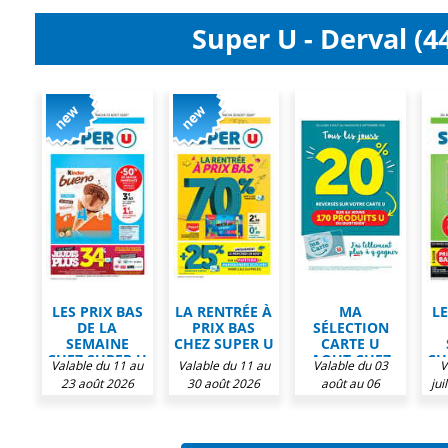
Super U - Derval (4
LES PRIX BAS
LA RENTRÉE À
MA
LE
DE LA
PRIX BAS
SÉLECTION
SEMAINE
CHEZ SUPER U
CARTE U
CHEZ SUPER U
AOUT CHEZ
CH
Valable du 11 au
Valable du 11 au
Valable du 03
V
SUPER U
23 août 2026
30 août 2026
août au 06
jui
septembre 2026