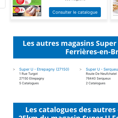
Consulter le catalogue
Les autres magasins Super
Ferrières-en-Br
Super U - Etrepagny (27150)
Super U - Serque
>
>
1 Rue Turgot
Route De Neufchatel
27150 Etrepagny
76440 Serqueux
5 Catalogues
2 Catalogues
Les catalogues des autres
25km du magasin Super U Fe