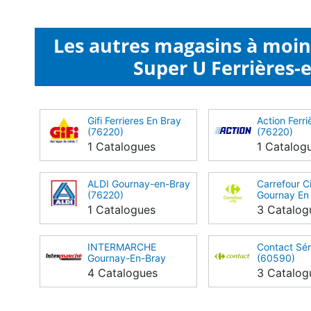
Les autres magasins à moi
Super U Ferrières-e
Gifi Ferrieres En Bray
Action Ferri
(76220)
(76220)
1 Catalogues
1 Catalog
ALDI Gournay-en-Bray
Carrefour C
(76220)
Gournay En
(76220)
1 Catalogues
3 Catalog
INTERMARCHE
Contact Sér
Gournay-En-Bray
(60590)
(76220)
4 Catalogues
3 Catalog