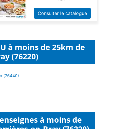
Consulter le catalogue
 U à moins de 25km de
ay (76220)
ux (76440)
 enseignes à moins de
rrières-en-Bray (76220)