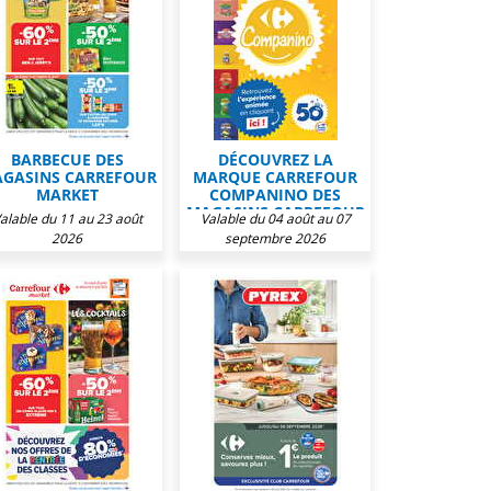
BARBECUE DES
DÉCOUVREZ LA
GASINS CARREFOUR
MARQUE CARREFOUR
MARKET
COMPANINO DES
MAGASINS CARREFOUR
alable du 11 au 23 août
Valable du 04 août au 07
MARKET
2026
septembre 2026