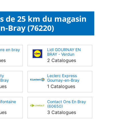
ns de 25 km du magasin
n-Bray (76220)
ère en bray
Lidl GOURNAY EN
BRAY - Verdun
(76220)
ues
2 Catalogues
ity
Leclerc Express
 Bray
Gournay-en-Bray
(76220)
ues
1 Catalogues
ifontaine
Contact Ons En Bray
(60650)
ues
3 Catalogues