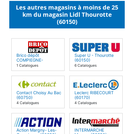
Les autres magasins à moins de 25
km du magasin Lidl Thourotte
(60150)
Brico dépôt
Super U - Thourotte
COMPIEGNE-
(60150)
THOUROTTE (60150)
1 Catalogues
6 Catalogues
Contact Choisy Au Bac
Leclerc RIBECOURT
(60750)
(60170)
4 Catalogues
4 Catalogues
Action Margny- Les-
INTERMARCHE