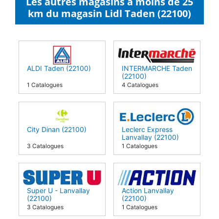
Les autres magasins à moins de 25
km du magasin Lidl Taden (22100)
ALDI Taden (22100)
INTERMARCHE Taden
(22100)
1 Catalogues
4 Catalogues
City Dinan (22100)
Leclerc Express
Lanvallay (22100)
3 Catalogues
1 Catalogues
Super U - Lanvallay
Action Lanvallay
(22100)
(22100)
3 Catalogues
1 Catalogues