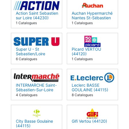
Action Saint Sebastien
Auchan Hypermarché
sur Loire (44230)
Nantes St-Sébastien
(44230)
1 Catalogues
1 Catalogues
Super U - St
Picard VERTOU
Sebastien/Loire
(44120)
(44230)
6 Catalogues
1 Catalogues
INTERMARCHE Saint-
Leclerc BASSE
Sébastien-Sur-Loire
GOULAINE (44115)
(44230)
4 Catalogues
8 Catalogues
City Basse Goulaine
Gifi Vertou (44120)
(44115)