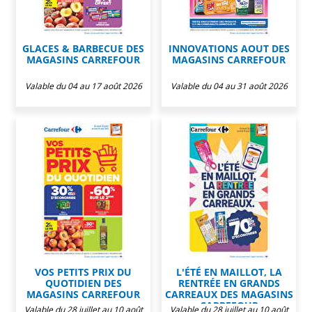
GLACES & BARBECUE DES
INNOVATIONS AOUT DES
MAGASINS CARREFOUR
MAGASINS CARREFOUR
Valable du 04 au 17 août 2026
Valable du 04 au 31 août 2026
VOS PETITS PRIX DU
L'ÉTÉ EN MAILLOT, LA
QUOTIDIEN DES
RENTRÉE EN GRANDS
MAGASINS CARREFOUR
CARREAUX DES MAGASINS
CARREFOUR
Valable du 28 juillet au 10 août
Valable du 28 juillet au 10 août