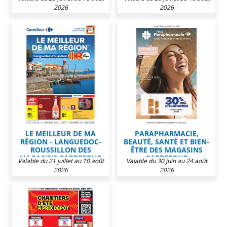
2026
2026
LE MEILLEUR DE MA
PARAPHARMACIE,
RÉGION - LANGUEDOC-
BEAUTÉ, SANTÉ ET BIEN-
ROUSSILLON DES
ÊTRE DES MAGASINS
MAGASINS CARREFOUR
CARREFOUR
Valable du 21 juillet au 10 août
Valable du 30 juin au 24 août
2026
2026